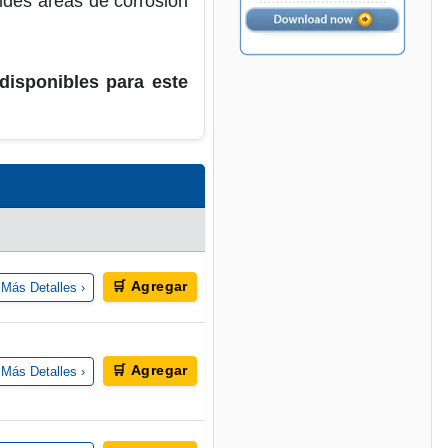
ndes áreas de corrosión
disponibles para este
🛒 Agregar
Más Detalles ›
🛒 Agregar
Más Detalles ›