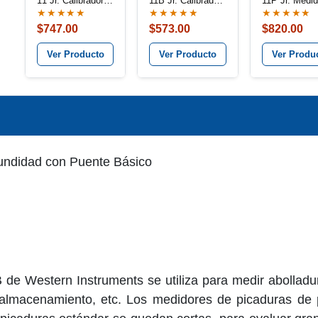
11 Jr. Calibrador
11B Jr. Calibrador
11P Jr. Medid
de profundidad de
de profundidad de
Profundidad 
★★★★★
★★★★★
★★★★★
picaduras tipo
picaduras de
Picaduras co
$747.00
$573.00
$820.00
puente, Mide
puente básico,
Puente Plus,
corrosión y
mide corrosión y
Corrosión y
Ver Producto
Ver Producto
Ver Produ
pérdida de
pérdida de
Pérdida de
material
material
Material
undidad con Puente Básico
 de Western Instruments se utiliza para medir abollad
 almacenamiento, etc. Los medidores de picaduras de 