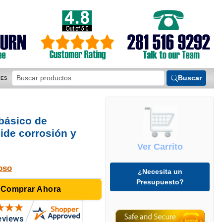
Buscar
ES
básico de
ide corrosión y
Ver Carrito
oso
¿Necesita un
Presupuesto?
 Comprar Ahora