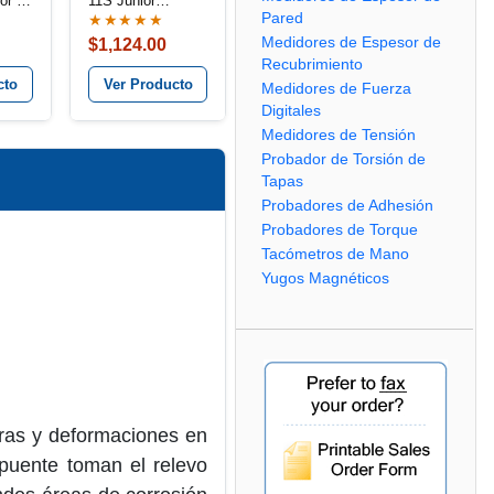
or de
11S Júnior
Pared
de
Calibrador de
★★★★★
n
Profundidad de
Medidores de Espesor de
$1,124.00
 Mide
Picaduras Tipo
Recubrimiento
Puente Súper,
cto
Ver Producto
Medidores de Fuerza
Mide la Corrosión
Digitales
y la Pérdida de
Material
Medidores de Tensión
Probador de Torsión de
Tapas
Probadores de Adhesión
Probadores de Torque
Tacómetros de Mano
Yugos Magnéticos
uras y deformaciones en
puente toman el relevo