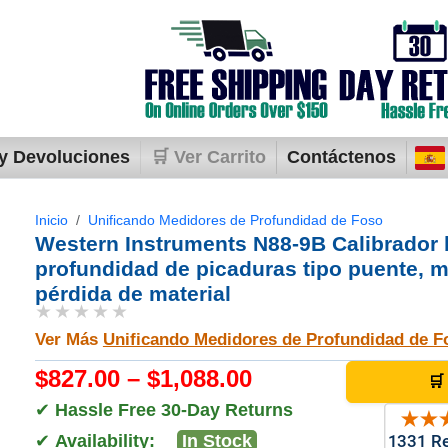
y Devoluciones
🛒 Ver Carrito
Contáctenos
Inicio
Unificando Medidores de Profundidad de Foso
Western Instruments N88-9B Calibrador 
profundidad de picaduras tipo puente, m
pérdida de material
★★★★★
Ver Más
Unificando Medidores de Profundidad de F
$827.00 – $1,088.00
🛒
✔
Hassle Free 30-Day Returns
✔
Availability:
In Stock