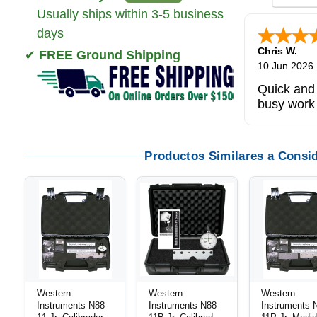
Usually ships within 3-5 business
days
Chris W.
✔
FREE Ground Shipping
10 Jun 2026
Quick and 
busy work
Productos Similares a Consi
Western
Western
Western
Instruments N88-
Instruments N88-
Instruments 