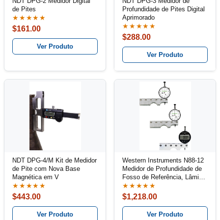
NDT DPG-2 Medidor Digital
NDT DPG-3 Medidor de
de Pites
Profundidade de Pites Digital
Aprimorado
★★★★★
★★★★★
$161.00
$288.00
Ver Produto
Ver Produto
NDT DPG-4/M Kit de Medidor
Western Instruments N88-12
de Pite com Nova Base
Medidor de Profundidade de
Magnética em V
Fosso de Referência, Lâmina
de 5,5"
★★★★★
★★★★★
$443.00
$1,218.00
Ver Produto
Ver Produto