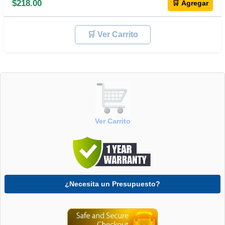
$218.00
🛒 Agregar
🛒 Ver Carrito
Ver Carrito
¿Necesita un Presupuesto?